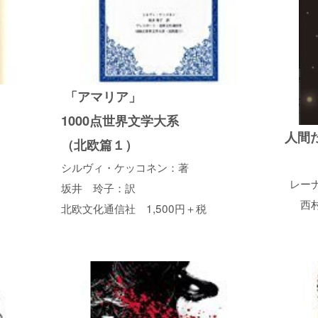
女
「アマリア」
1000点世界文学大系
人間
（北欧篇１）
シルヴィ・ケッコネン：著
レー
坂井 玲子：訳
西
北欧文化通信社 1,500円＋税