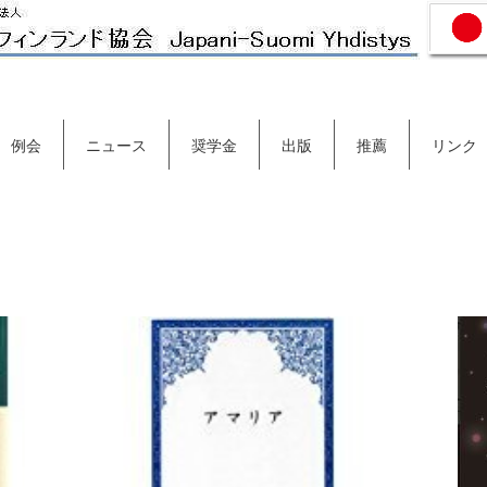
例会
ニュース
奨学金
出版
推薦
リンク