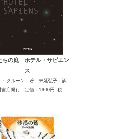
たちの庭 ホテル・サピエン
ス
ナ・クルーン：著 末延弘子：訳
村書店発行 定価：1600円+税