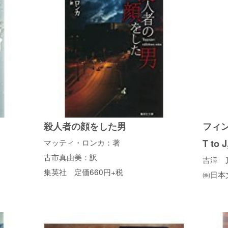
殺人者の顔をした男
フィ
マッティ・ロンカ：著
T to J
古市真由美：訳
吉澤 
集英社 定価660円+税
㈱日本