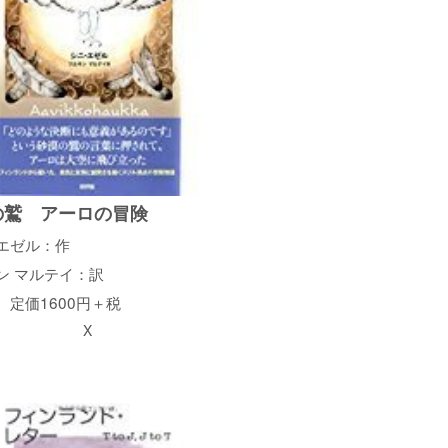
の鷲 アーロの冒険
・エゼル：作
ン マルテイ：訳
 定価1600円＋税
X