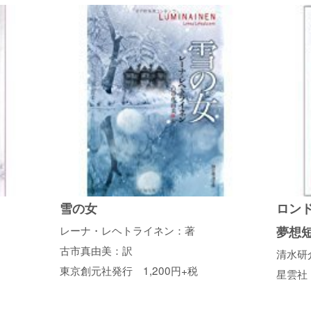
雪の女
ロン
レーナ・レヘトライネン：著
夢想
古市真由美：訳
清水研
東京創元社発行 1,200円+税
星雲社