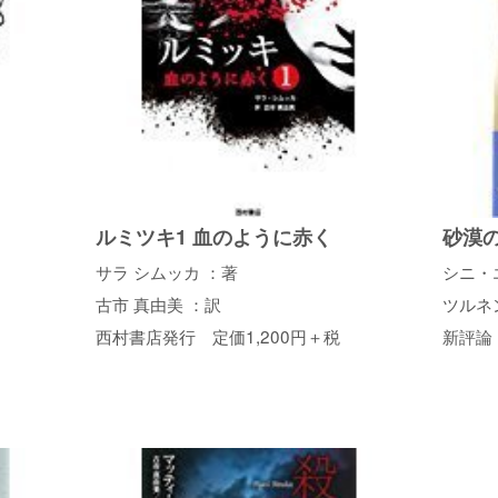
ルミツキ1 血のように赤く
砂漠
サラ シムッカ ：著
シニ
古市 真由美 ：訳
ツルネ
西村書店発行 定価1,200円＋税
新評論