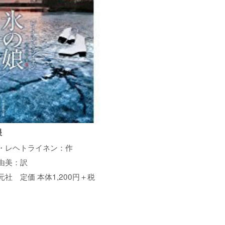
娘
・レヘトライネン：作
由美：訳
元社 定価 本体1,200円＋税