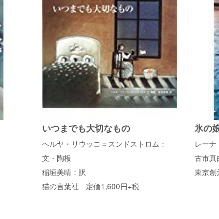
いつまでも大切なもの
氷の
ヘルヤ・リウッコ＝スンドストロム：
レーナ
文・陶板
古市真
稲垣美晴：訳
東京創
猫の言葉社 定価1,600円+税