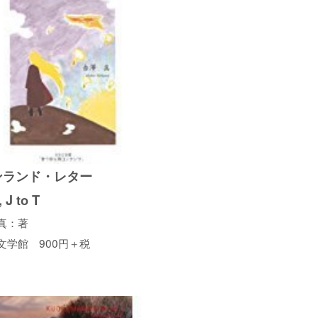
ンランド・レター
, J to T
真：著
文学館 900円＋税